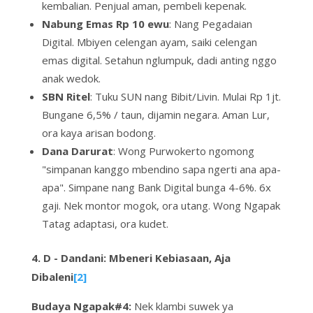
kembalian. Penjual aman, pembeli
kepenak
.
Nabung Emas Rp 10 ewu
: Nang Pegadaian
Digital. Mbiyen celengan
ayam
, saiki celengan
emas digital
. Setahun nglumpuk, dadi anting nggo
anak wedok.
SBN Ritel
: Tuku SUN nang Bibit/Livin. Mulai Rp 1jt.
Bungane 6,5% / taun, dijamin negara.
Aman Lur
,
ora kaya arisan bodong.
Dana Darurat
: Wong Purwokerto ngomong
"
simpanan kanggo mbendino sapa ngerti ana apa-
apa
". Simpane nang Bank Digital bunga 4-6%. 6x
gaji. Nek montor
mogok
, ora utang. Wong Ngapak
Tatag
adaptasi, ora
kudet
.
4. D - Dandani: Mbeneri Kebiasaan, Aja
Dibaleni
[2]
Budaya Ngapak#4:
Nek klambi suwek ya