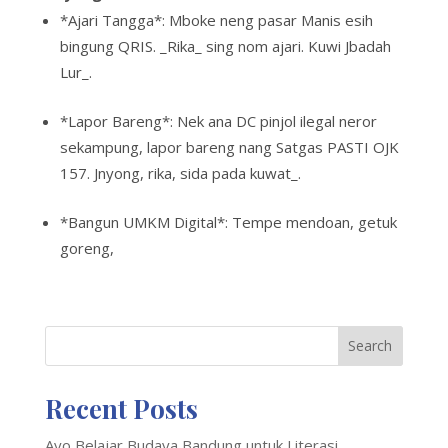
*Ajari Tangga*: Mboke neng pasar Manis esih
bingung QRIS. _Rika_ sing nom ajari. Kuwi Jbadah
Lur_.
*Lapor Bareng*: Nek ana DC pinjol ilegal neror
sekampung, lapor bareng nang Satgas PASTI OJK
157. Jnyong, rika, sida pada kuwat_.
*Bangun UMKM Digital*: Tempe mendoan, getuk
goreng,
Search
Recent Posts
Ayo Belajar Budaya Bandung untuk Literasi