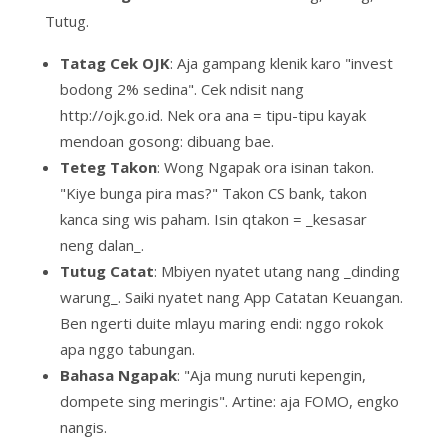
Tutug
.
Tatag Cek OJK
: Aja gampang klenik karo "invest
bodong 2% sedina". Cek ndisit nang
http://ojk.go.id. Nek ora ana = tipu-tipu kayak
mendoan gosong:
dibuang bae
.
Teteg Takon
: Wong Ngapak ora isinan takon.
"Kiye bunga pira mas?" Takon CS bank, takon
kanca sing wis paham. Isin qtakon = _kesasar
neng dalan_.
Tutug Catat
: Mbiyen nyatet utang nang _dinding
warung_. Saiki nyatet nang App Catatan Keuangan.
Ben ngerti duite mlayu maring endi: nggo rokok
apa nggo tabungan.
Bahasa Ngapak
:
"Aja mung nuruti kepengin,
dompete sing meringis"
. Artine: aja FOMO, engko
nangis.