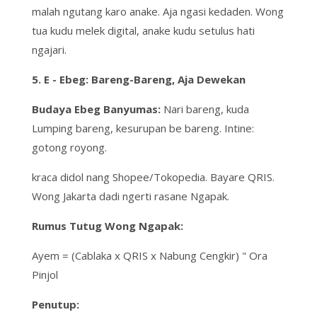
malah ngutang karo anake. Aja ngasi kedaden. Wong
tua kudu melek digital, anake kudu
setulus hati
ngajari.
5. E - Ebeg: Bareng-Bareng, Aja Dewekan
Budaya Ebeg Banyumas:
Nari bareng, kuda
Lumping bareng, kesurupan be bareng. Intine:
gotong royong
.
kraca didol nang Shopee/Tokopedia. Bayare QRIS.
Wong Jakarta dadi ngerti
rasane Ngapak
.
Rumus Tutug Wong Ngapak:
Ayem = (Cablaka x QRIS x Nabung Cengkir) " Ora
Pinjol
Penutup: