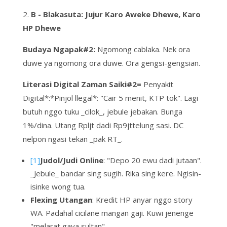
2.
B - Blakasuta: Jujur Karo Aweke Dhewe, Karo
HP Dhewe
Budaya Ngapak#2:
Ngomong
cablaka
. Nek ora
duwe ya ngomong ora duwe. Ora
gengsi-gengsian
.
Literasi Digital Zaman Saiki#2=
Penyakit
Digital*:*Pinjol llegal*: "Cair 5 menit, KTP tok". Lagi
butuh nggo tuku _cilok_, jebule jebakan. Bunga
1%/dina. Utang Rpljt dadi Rp9jttelung sasi. DC
nelpon ngasi tekan _pak RT_.
[1]
Judol/Judi Online
: "Depo 20 ewu dadi jutaan".
_Jebule_ bandar sing sugih. Rika sing
kere
. Ngisin-
isinke wong tua.
Flexing Utangan
: Kredit HP anyar nggo
story
WA. Padahal cicilane mangan gaji. Kuwi jenenge
"melarat gaya sultan"
.