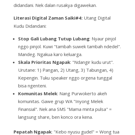
didandani.
Nek dalan rusakya
digawekan
.
Literasi Digital Zaman Saiki#4:
Utang Digital
Kudu Didandani:
Stop Gali Lubang Tutup Lubang
: Nyaur pinjol
nggo pinjol. Kuwi
"tambah suwek tambah ndedel"
.
Mandeg. Ngakua karo keluarga.
Skala Prioritas Ngapak
:
"Ndangir kudu urut"
.
Urutane: 1) Pangan, 2) Utang, 3) Tabungan, 4)
Kepengin. Tuku
speaker
nggo
orgena tunggal
bisa ngenteni.
Komunitas Melek
: Nang Purwokerto akeh
komunitas. Gawe grup WA
"Inyong Melek
Finansial"
. Nek ana SMS "Mama minta pulsa" =
langsung
share
, ben konco ora kena.
Pepatah Ngapak
:
"Kebo nyusu gudel"
= Wong tua