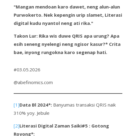
"Mangan mendoan karo dawet, neng alun-alun
Purwokerto. Nek kepengin urip slamet, Literasi
digital kudu nyantol neng ati rika."
Takon Lur: Rika wis duwe QRIS apa urung? Apa
esih seneng nyelengi neng ngisor kasur?* Crita
bae, inyong rungokna karo
segenap hati.
#03.05.2026
@abefinomics.com
[1]
Data Bl 2024*:
Banyumas transaksi QRIS naik
310% yoy. Jebule
[2]
Literasi Digital Zaman Saiki#5 : Gotong
Royong*: