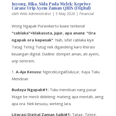
Inyong, Rika, Sida Pada Melek: Kepriwe
Carane Urip Ayem Zaman QRIS (Digital)
oleh
Web Administrator
|
3 May 2026
|
Financial
Wong Ngapak Purwokerto kuwe terkenal
"cablaka"=blakasuta, jujur, apa anane
.
"Ora
ngapak ora kepenak"
. Nah, sifat cablaka kiye
Tatag Teteg Tutug
nek digandeng karo literasi
keuangan digital. Dadine: dompet aman, ati ayem,
urip tentrem.
1.
A-Aja Kesusu:
NgecekLegalDuluLur,
Kaya Tuku
Mendoan
Budaya Ngapak#1:
Tuku mendoan nang pasar
Wage be mesti dideleng: mateng apa mentah,
aeng
apa ora. Nek kesusu, weteng lara.
Literasi Digital Zaman Saiki#1:
Tatag, Teteg,