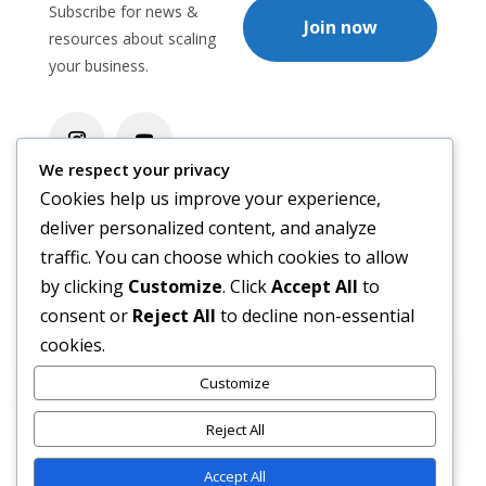
Subscribe for news &
Join now
resources about scaling
your business.
We respect your privacy
Cookies help us improve your experience,
deliver personalized content, and analyze
+62 812-8132-1578
traffic. You can choose which cookies to allow
by clicking
Customize
. Click
Accept All
to
info@abefinomics.com
consent or
Reject All
to decline non-essential
cookies.
Tangerang Selatan, Banten, Indonesia
Customize
Reject All
Send a Message
Accept All