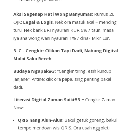
Aksi Segenap Hati Wong Banyumas
: Rumus 2L
OJK:
Legal & Logis
. Nek ora masuk akal =
mending
turu
. Nek bank BRI nyaurani KUR 6% / taun, masa
iya ana wong wani nyaurani 1% / dina?
Mikir Lur
.
3. C - Cengkir: Cilikan Tapi Dadi, Nabung Digital
Mulai Saka Receh
Budaya Ngapak#3:
"
Cengkir tiring, esih kuncup
janjane
". Artine:
cilik ora papa, sing penting bakal
dadi
.
Literasi Digital Zaman Saiki#3 =
Cengkir Zaman
Now:
QRIS nang Alun-Alun
: Bakul getuk goreng, bakul
tempe mendoan wis QRIS. Ora usah
nggoleti