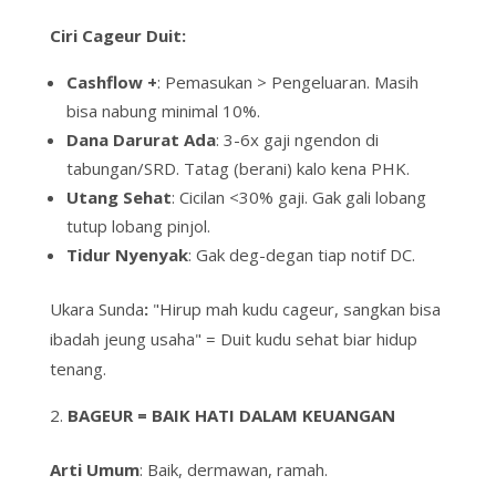
Ciri
Cageur
Duit:
Cashflow +
: Pemasukan > Pengeluaran. Masih
bisa nabung minimal 10%.
Dana Darurat Ada
: 3-6x gaji ngendon di
tabungan/SRD.
Tatag
(berani) kalo kena PHK.
Utang Sehat
: Cicilan <30% gaji. Gak gali lobang
tutup lobang pinjol.
Tidur Nyenyak
: Gak
deg-degan
tiap notif DC.
Ukara Sunda
:
"Hirup mah kudu cageur, sangkan bisa
ibadah jeung usaha"
= Duit kudu sehat biar hidup
tenang.
BAGEUR = BAIK HATI DALAM KEUANGAN
Arti Umum
: Baik, dermawan, ramah.