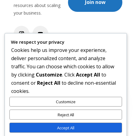
Join now
resources about scaling
your business.
We respect your privacy
Cookies help us improve your experience,
deliver personalized content, and analyze
+62 812-8132-1578
traffic. You can choose which cookies to allow
by clicking
Customize
. Click
Accept All
to
info@abefinomics.com
consent or
Reject All
to decline non-essential
cookies.
Tangerang Selatan, Banten, Indonesia
Customize
Reject All
Send a Message
Accept All