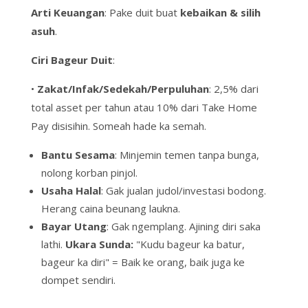
Arti Keuangan
: Pake duit buat
kebaikan &
silih
asuh
.
Ciri
Bageur
Duit
:
•
Zakat/Infak/Sedekah/Perpuluhan
: 2,5% dari
total asset per tahun atau 10% dari Take Home
Pay disisihin.
Someah hade ka semah.
Bantu Sesama
: Minjemin temen
tanpa bunga
,
nolong korban pinjol.
Usaha Halal
: Gak jualan judol/investasi bodong.
Herang caina beunang laukna
.
Bayar Utang
: Gak
ngemplang
. Ajining diri saka
lathi.
Ukara Sunda:
"Kudu bageur ka batur,
bageur ka diri"
= Baik ke orang, baik juga ke
dompet sendiri.