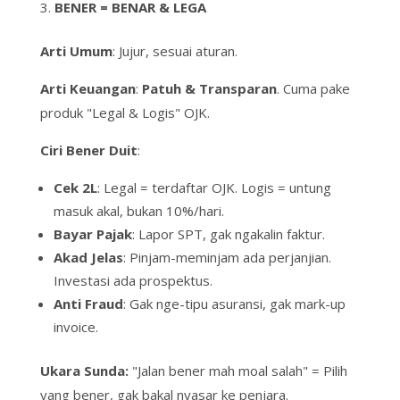
BENER = BENAR & LEGA
Arti Umum
: Jujur, sesuai aturan.
Arti Keuangan
:
Patuh & Transparan
. Cuma pake
produk "Legal & Logis" OJK.
Ciri
Bener
Duit
:
Cek 2L
: Legal = terdaftar OJK. Logis = untung
masuk akal, bukan 10%/hari.
Bayar Pajak
: Lapor SPT, gak
ngakalin
faktur.
Akad Jelas
: Pinjam-meminjam ada perjanjian.
Investasi ada prospektus.
Anti Fraud
: Gak
nge-tipu
asuransi, gak
mark-up
invoice.
Ukara Sunda:
"Jalan bener mah moal salah"
= Pilih
yang bener, gak bakal nyasar ke penjara.