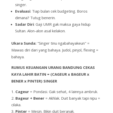
singer
.
Evaluasi
: Tiap bulan cek
budgeting
. Boros
dimana?
Tutug
benerin.
Sadar Diri
: Gaji UMR gak
maksa
gaya hidup
Sultan.
Alon-alon asal kelakon
.
Ukara Sunda:
"Singer tinu ngabahayakeun"
=
Mawas diri dari yang bahaya. Judol, pinjol, flexing =
bahaya.
RUMUS KEUANGAN URANG BANDUNG
CEKAS
KAYA LAHIR BATIN = (CAGEUR x BAGEUR x
BENER x PINTER) SINGER
Cageur
= Pondasi. Gak sehat, 4 lainnya ambruk.
Bageur + Bener
= Akhlak. Duit banyak tapi nipu =
cilaka
.
Pinter
= Mesin. Bikin duit
beranak
.