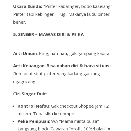
Ukara Sunda:
"Pinter kabalinger, bodo kaselang"
=
Pinter tapi keblinger = rugi. Makanya kudu
pinter +
bener
.
5. SINGER = MAWAS DIRI & PE KA
Arti Umum
:
Eling
, hati-hati, gak gampang
kabita
Arti Keuangan
:
Bisa nahan diri & baca situasi
.
Rem buat sifat
pinter
yang kadang
gancang
ngagoceng
.
Ciri
Singer
Duit:
Kontrol Nafsu
: Gak
checkout
Shopee jam 12
malem.
Tepa slira
ke dompet.
Peka Penipuan
: WA "Mama minta pulsa" =
Langsung
block
. Tawaran "profit 30%/bulan" =